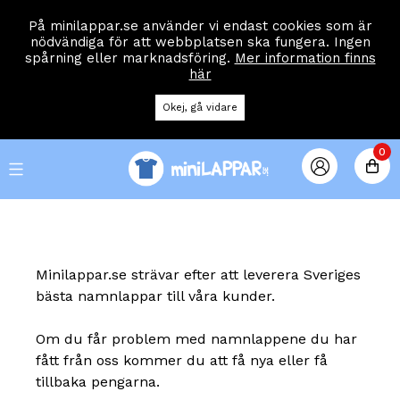
På minilappar.se använder vi endast cookies som är
nödvändiga för att webbplatsen ska fungera. Ingen
spårning eller marknadsföring.
Mer information finns
här
Okej, gå vidare
0
VARU
MENY
Minilappar.se strävar efter att leverera Sveriges
bästa namnlappar till våra kunder.
Om du får problem med namnlappene du har
fått från oss kommer du att få nya eller få
tillbaka pengarna.